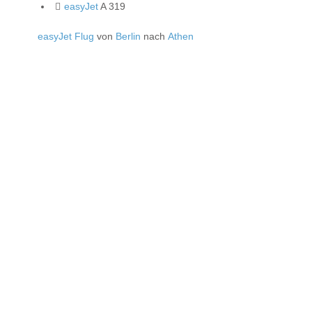
easyJet
A 319
easyJet Flug
von
Berlin
nach
Athen