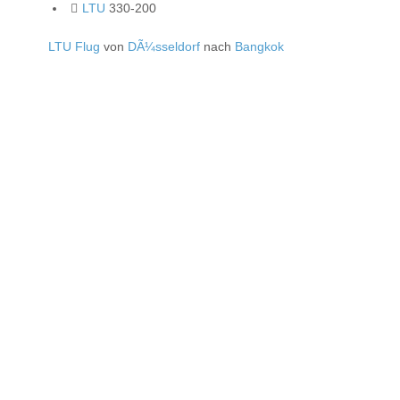
LTU
330-200
LTU Flug
von
DÃ¼sseldorf
nach
Bangkok