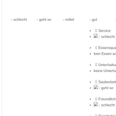
- schlecht
- geht so
- mittel
- gut
-
Service
- schlecht
Essensqual
kein Essen a
Unterhalt
keine Unterh
Sauberkeit
- geht so
Freundlich
- schlecht
Pünktlichke