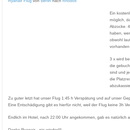
Ryanair Flug
von
Berlin
nach
Rhodos
Ein kostenl
möglich, d
Abzocke. 
haben, werd
obwohl lau
vorhanden 
3 x wird b
die gebuc
sind und je
die Platzr
abzukassie
Zu guter letzt hat unser Flug 1:45 h Verspätung und auf unser Ge
Eine Entschädigung gibt es hierfür nicht, weil der Flug keine 3h V
Endlich im Hotel, nach 22:00 Uhr angekommen, gab es natürlich 
Danke Ryanair - nie wieder!!!