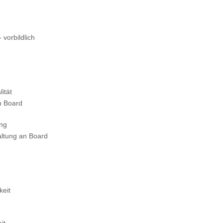
 vorbildlich
ität
n Board
ung
altung an Board
keit
it