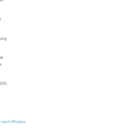
t
tung
tt
e
2025
n nach Rhodos