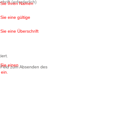
n Sie Ihren Namen
Sie eine gültige
 Sie eine Überschrift
iert.
 Sie einen
s Feld zum Absenden des
ein.