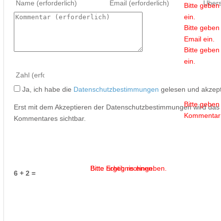
Bitte gebe
ein.
Bitte geben 
Email ein.
Bitte geben
ein.
Ja, ich habe die
Datenschutzbestimmungen
gelesen und akzept
Bitte geben
Erst mit dem Akzeptieren der Datenschutzbestimmungen wird da
Kommentar 
Kommentares sichtbar.
Bitte Ergebnis eingeben.
Bitte richtig rechnen.
6 + 2 =