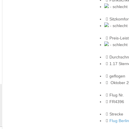
- schlecht
Sitzkomfor
- schlecht
Preis-Leis
- schlecht
Durchschni
1.17 Stern
geflogen
Oktober 
Flug Nr.
FR4396
Strecke
Flug Berli