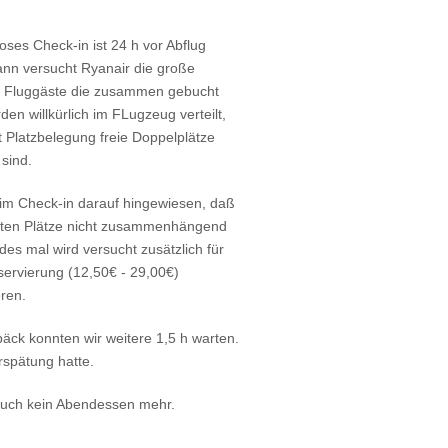
oses Check-in ist 24 h vor Abflug
ann versucht Ryanair die große
4 Fluggäste die zusammen gebucht
en willkürlich im FLugzeug verteilt,
t Platzbelegung freie Doppelplätze
sind.
eim Check-in darauf hingewiesen, daß
hten Plätze nicht zusammenhängend
des mal wird versucht zusätzlich für
eservierung (12,50€ - 29,00€)
ren.
päck konnten wir weitere 1,5 h warten.
erspätung hatte.
auch kein Abendessen mehr.