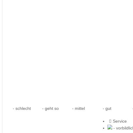
- schlecht
- geht so
- mittel
- gut
-
Service
- vorbildli