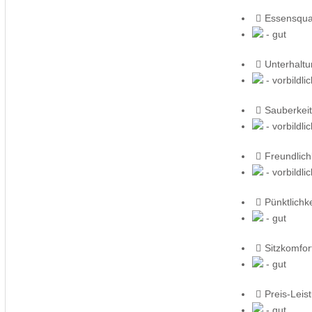
Essensqual
- gut
Unterhalt
- vorbildli
Sauberkeit
- vorbildli
Freundlich
- vorbildli
Pünktlichke
- gut
Sitzkomfor
- gut
Preis-Leis
- gut