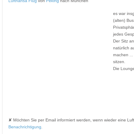
Lufthansa Flug
von
Peking
nach München
es war ins
(alten) Bus
Privatsphä
jedes Gesp
Der Sitz an
natürlich 
machen ...
sitzen.
Die Lounge
✘ Möchten Sie per Email informiert werden, wenn wieder eine Lu
Benachrichtigung
.