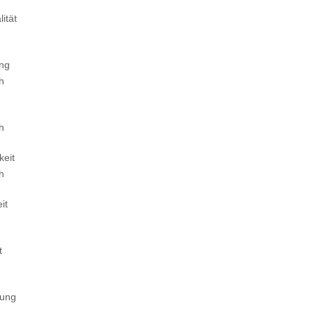
ität
ung
ch
ch
keit
ch
it
t
tung