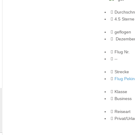
Durchschni
4.5 Sterne
geflogen
Dezember
Flug Nr.
--
Strecke
Flug Peki
Klasse
Business
Reiseart
Privat/Url