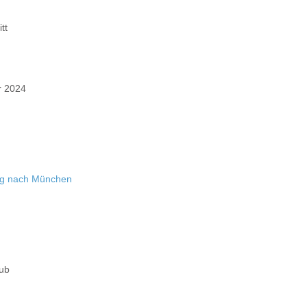
tt
 2024
ng nach München
aub