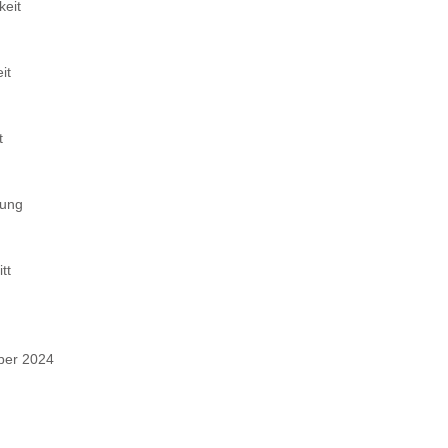
keit
it
t
tung
tt
ber 2024