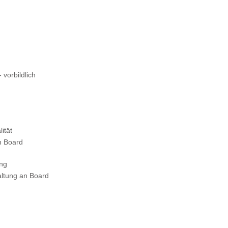
 vorbildlich
ität
n Board
ung
altung an Board