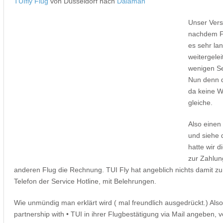
TUIfly Flug
von Düsseldorf nach
Dalaman
Unser Ver
nachdem Fl
es sehr la
weitergelei
wenigen Se
Nun denn 
da keine We
gleiche.
Also einen
und siehe 
hatte wir 
zur Zahlun
anderen Flug die Rechnung. TUI Fly hat angeblich nichts damit z
Telefon der Service Hotline, mit Belehrungen.
Wie unmündig man erklärt wird ( mal freundlich ausgedrückt.) Als
partnership with • TUI in ihrer Flugbestätigung via Mail angeben, 