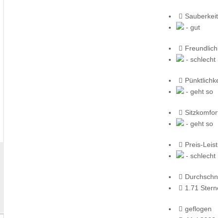
Sauberkeit
- gut
Freundlich
- schlecht
Pünktlichke
- geht so
Sitzkomfor
- geht so
Preis-Leis
- schlecht
Durchschni
1.71 Stern
geflogen