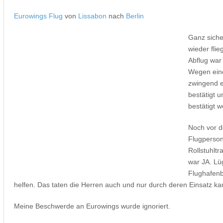
Eurowings Flug
von
Lissabon
nach
Berlin
Ganz siche
wieder flie
Abflug war 
Wegen eine
zwingend e
bestätigt 
bestätigt 
Noch vor d
Flugperson
Rollstuhltr
war JA. Lü
Flughafenb
helfen. Das taten die Herren auch und nur durch deren Einsatz ka
Meine Beschwerde an Eurowings wurde ignoriert.