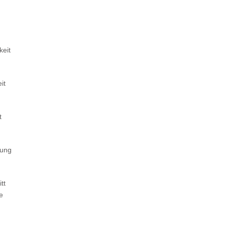
keit
it
t
tung
tt
e