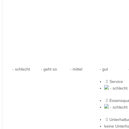
- schlecht
- geht so
- mittel
- gut
-
Service
- schlecht
Essensqual
- schlecht
Unterhalt
keine Unterh