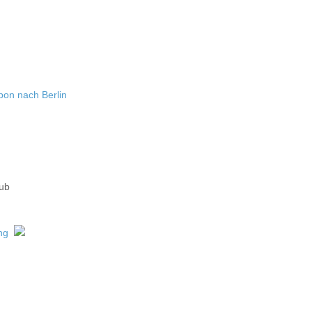
bon nach Berlin
aub
ng