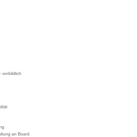
 vorbildlich
ität
ung
altung an Board