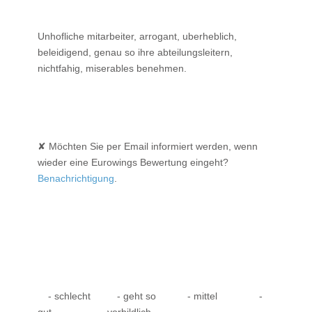
Unhofliche mitarbeiter, arrogant, uberheblich,
beleidigend, genau so ihre abteilungsleitern,
nichtfahig, miserables benehmen.
✘ Möchten Sie per Email informiert werden, wenn
wieder eine Eurowings Bewertung eingeht?
Benachrichtigung
.
- schlecht
- geht so
- mittel
-
gut
- vorbildlich