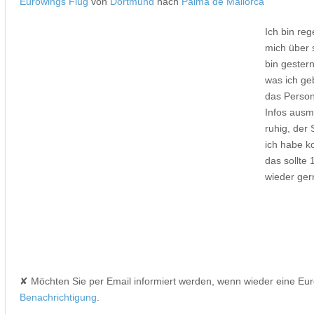
Eurowings Flug
von
Dortmund
nach
Palma de Mallorca
Ich bin re
mich über 
bin geste
was ich ge
das Person
Infos ausm
ruhig, der
ich habe k
das sollte
wieder ger
✘ Möchten Sie per Email informiert werden, wenn wieder eine Eu
Benachrichtigung
.