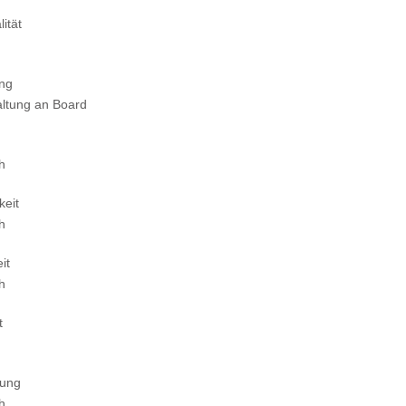
ität
ung
altung an Board
ch
keit
ch
it
ch
t
tung
ch