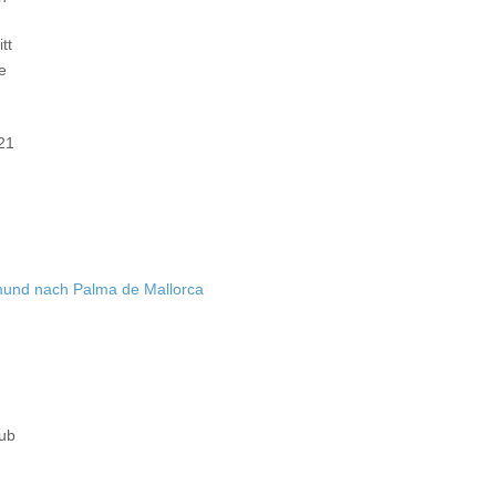
tt
e
021
mund nach Palma de Mallorca
aub