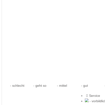
- schlecht
- geht so
- mittel
- gut
-
Service
- vorbildli