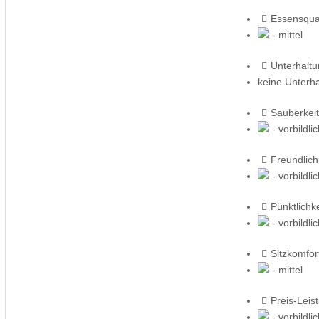
Essensqual
- mittel
Unterhalt
keine Unterh
Sauberkeit
- vorbildli
Freundlich
- vorbildli
Pünktlichke
- vorbildli
Sitzkomfor
- mittel
Preis-Leis
- vorbildli