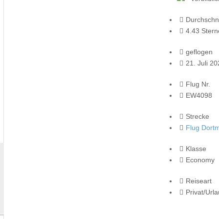
Durchschni
4.43 Stern
geflogen
21. Juli 2
Flug Nr.
EW4098
Strecke
Flug Dort
Klasse
Economy
Reiseart
Privat/Url