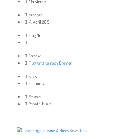
4.14 Sterne
geflogen
14. April 2019
Flug Nr.
--
Strecke
Flug Antalya nach Bremen
Klasse
Economy
Reiseart
Privat/Urlaub
vorherige Tailwind Airlines Bewertung