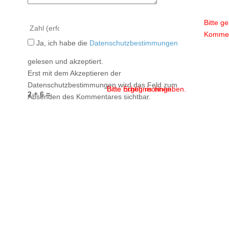
Bitte g
Kommen
Ja, ich habe die
Datenschutzbestimmungen
gelesen und akzeptiert.
Erst mit dem Akzeptieren der
Datenschutzbestimmungen wird das Feld zum
Bitte Ergebnis eingeben.
Bitte richtig rechnen.
2 + 6 =
Absenden des Kommentares sichtbar.