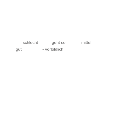
- schlecht
- geht so
- mittel
-
gut
- vorbildlich