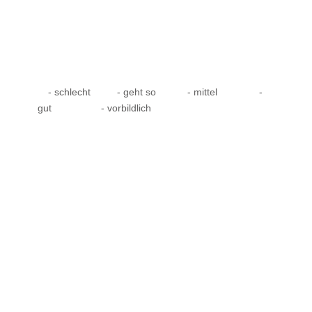
- schlecht
- geht so
- mittel
-
gut
- vorbildlich