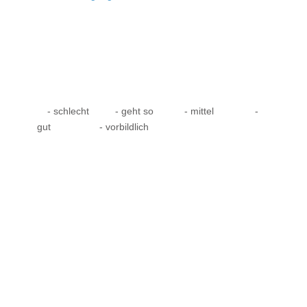
- schlecht
- geht so
- mittel
-
gut
- vorbildlich