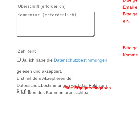
Email e
Bitte g
ein.
Bitte g
Kommen
Ja, ich habe die
Datenschutzbestimmungen
gelesen und akzeptiert.
Erst mit dem Akzeptieren der
Datenschutzbestimmungen wird das Feld zum
Bitte Ergebnis eingeben.
Bitte richtig rechnen.
6 + 6 =
Absenden des Kommentares sichtbar.