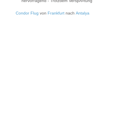
hervorragend - Trotzdem VerspÃ¤tung
Condor Flug
von
Frankfurt
nach
Antalya