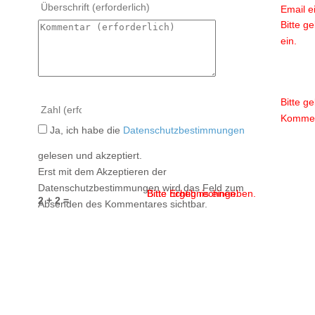
Email e
Bitte g
ein.
Bitte g
Kommen
Ja, ich habe die
Datenschutzbestimmungen
gelesen und akzeptiert.
Erst mit dem Akzeptieren der
Datenschutzbestimmungen wird das Feld zum
Bitte Ergebnis eingeben.
Bitte richtig rechnen.
2 + 2 =
Absenden des Kommentares sichtbar.