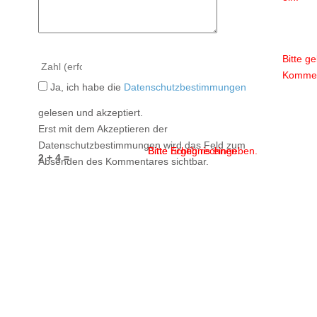
Bitte g
Kommen
Ja, ich habe die
Datenschutzbestimmungen
gelesen und akzeptiert.
Erst mit dem Akzeptieren der
Datenschutzbestimmungen wird das Feld zum
Bitte Ergebnis eingeben.
Bitte richtig rechnen.
2 + 4 =
Absenden des Kommentares sichtbar.