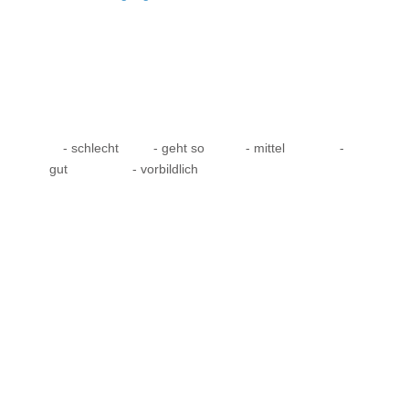
- schlecht
- geht so
- mittel
-
gut
- vorbildlich