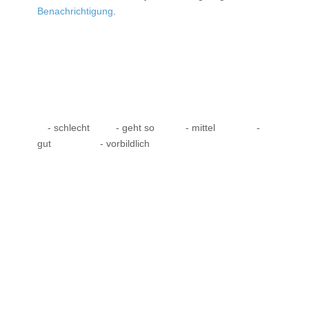
Benachrichtigung
.
- schlecht
- geht so
- mittel
-
gut
- vorbildlich