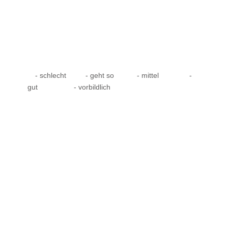
- schlecht
- geht so
- mittel
-
gut
- vorbildlich