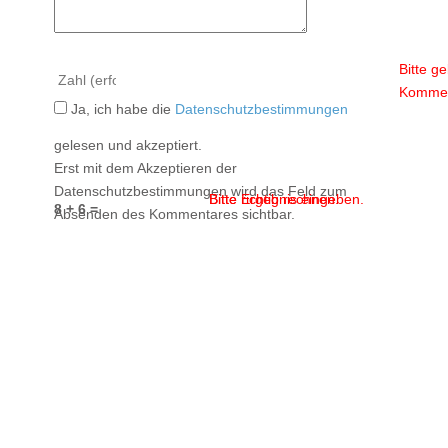
Bitte g
Kommen
Ja, ich habe die
Datenschutzbestimmungen
gelesen und akzeptiert.
Erst mit dem Akzeptieren der
Datenschutzbestimmungen wird das Feld zum
Bitte Ergebnis eingeben.
Bitte richtig rechnen.
8 + 6 =
Absenden des Kommentares sichtbar.