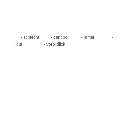
- schlecht
- geht so
- mittel
-
gut
- vorbildlich