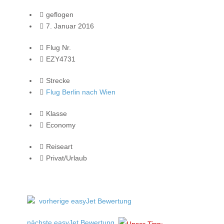
geflogen
7. Januar 2016
Flug Nr.
EZY4731
Strecke
Flug Berlin nach Wien
Klasse
Economy
Reiseart
Privat/Urlaub
vorherige easyJet Bewertung
nächste easyJet Bewertung
Unser Tipp: