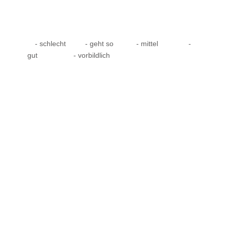
- schlecht
- geht so
- mittel
-
gut
- vorbildlich