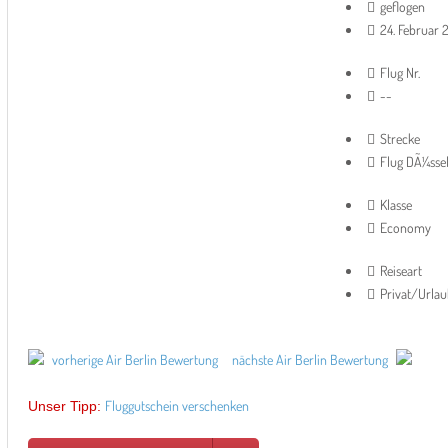
geflogen
24. Februar 
Flug Nr.
--
Strecke
Flug DÃ¼sse
Klasse
Economy
Reiseart
Privat/Urla
vorherige Air Berlin Bewertung
nächste Air Berlin Bewertung
Fluggutschein verschenken
Unser Tipp: