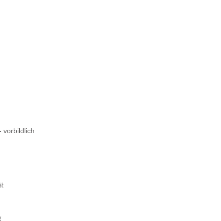
 vorbildlich
ät
g