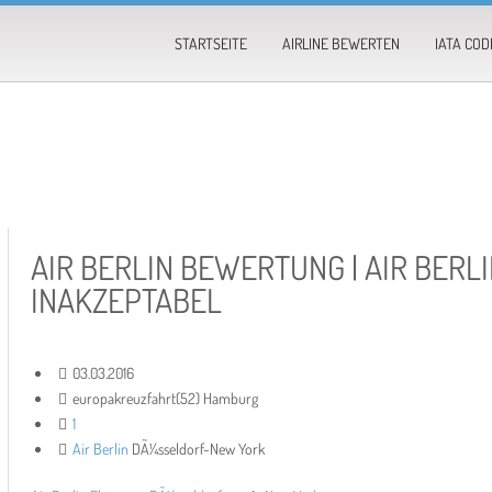
STARTSEITE
AIRLINE BEWERTEN
IATA COD
AIR BERLIN BEWERTUNG | AIR BERL
INAKZEPTABEL
03.03.2016
europakreuzfahrt(52) Hamburg
1
Air Berlin
DÃ¼sseldorf-New York