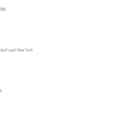
2016
ldorf nach New York
ub