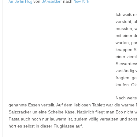
Air Berlin Flug
DÃ¼sseldorf
New York
von
nach
Ich weiß n
versteht, 
mussten, w
mit einer d
warten, pas
knappen St
einer ziem
Stewardess,
zuständig 
fragten, g
kaufen. Ok
Nach weite
genannte Essen verteilt. Auf dem lieblosen Tablett war die warme 
Salzcracker un eine Scheibe Käse. Natürlich fliegt man Eco nich
Pasta auch noch nur lauwarm ist, zudem völlig versalzen und sonst
hört es selbst in dieser Flugklasse auf.