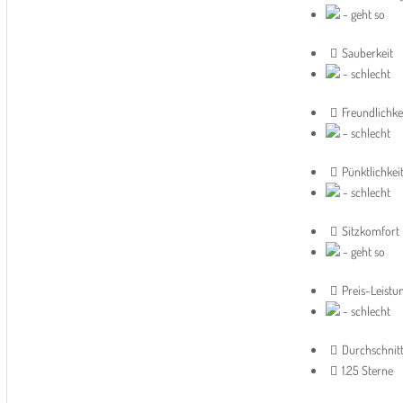
- geht so
Sauberkeit
- schlecht
Freundlichke
- schlecht
Pünktlichkei
- schlecht
Sitzkomfort
- geht so
Preis-Leistu
- schlecht
Durchschnit
1.25 Sterne