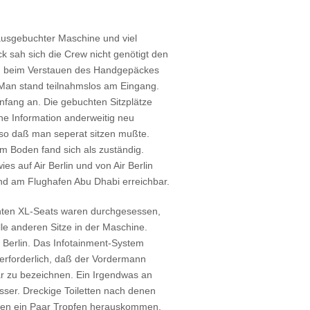
 ausgebuchter Maschine und viel
 sah sich die Crew nicht genötigt den
n beim Verstauen des Handgepäckes
 Man stand teilnahmslos am Eingang.
nfang an. Die gebuchten Sitzplätze
e Information anderweitig neu
so daß man seperat sitzen mußte.
 Boden fand sich als zuständig.
ies auf Air Berlin und von Air Berlin
d am Flughafen Abu Dhabi erreichbar.
hten XL-Seats waren durchgesessen,
lle anderen Sitze in der Maschine.
 Berlin. Das Infotainment-System
t erforderlich, daß der Vordermann
bar zu bezeichnen. Ein Irgendwas an
er. Dreckige Toiletten nach denen
en ein Paar Tropfen herauskommen.