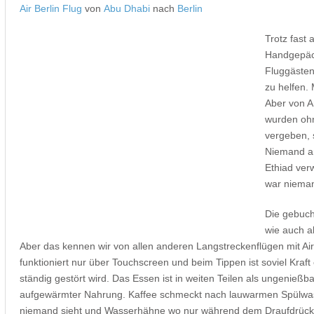
Air Berlin Flug
von
Abu Dhabi
nach
Berlin
Trotz fast
Handgepäck
Fluggäste
zu helfen.
Aber von A
wurden ohn
vergeben, 
Niemand am
Ethiad verw
war nieman
Die gebuc
wie auch a
Aber das kennen wir von allen anderen Langstreckenflügen mit Air
funktioniert nur über Touchscreen und beim Tippen ist soviel Kraf
ständig gestört wird. Das Essen ist in weiten Teilen als ungenieß
aufgewärmter Nahrung. Kaffee schmeckt nach lauwarmen Spülwass
niemand sieht und Wasserhähne wo nur während dem Draufdrück