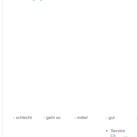
- schlecht
- geht so
- mittel
- gut
-
Service