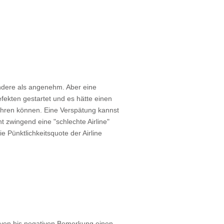
andere als angenehm. Aber eine
efekten gestartet und es hätte einen
ühren können. Eine Verspätung kannst
t zwingend eine "schlechte Airline"
 Pünktlichkeitsquote der Airline
tiven bis negativen Bemerkung einen