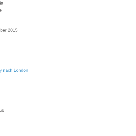
tt
e
ber 2015
ey nach London
aub