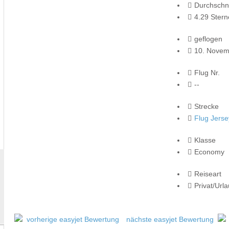
Durchschni
4.29 Stern
geflogen
10. Novem
Flug Nr.
--
Strecke
Flug Jers
Klasse
Economy
Reiseart
Privat/Url
vorherige easyjet Bewertung
nächste easyjet Bewertung