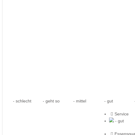
- schlecht
- geht so
- mittel
- gut
-
Service
- gut
Essensqual