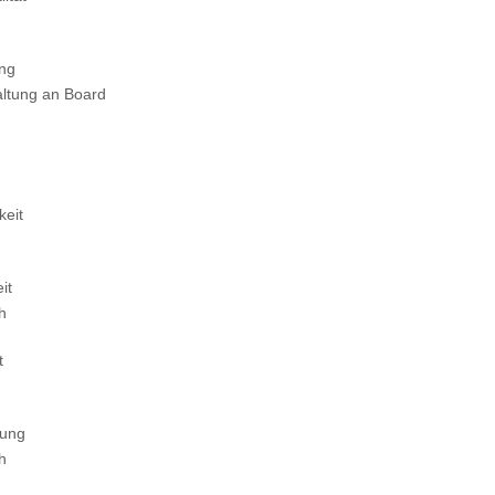
ung
altung an Board
keit
it
ch
t
tung
ch