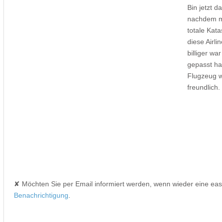
Bin jetzt d
nachdem me
totale Kat
diese Airli
billiger wa
gepasst ha
Flugzeug w
freundlich.
✘ Möchten Sie per Email informiert werden, wenn wieder eine ea
Benachrichtigung
.