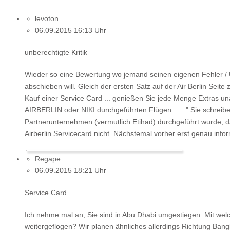
levoton
06.09.2015 16:13 Uhr
unberechtigte Kritik
Wieder so eine Bewertung wo jemand seinen eigenen Fehler / U
abschieben will. Gleich der ersten Satz auf der Air Berlin Seit
Kauf einer Service Card ... genießen Sie jede Menge Extras u
AIRBERLIN oder NIKI durchgeführten Flügen ..... " Sie schreibe
Partnerunternehmen (vermutlich Etihad) durchgeführt wurde, da 
Airberlin Servicecard nicht. Nächstemal vorher erst genau inf
Regape
06.09.2015 18:21 Uhr
Service Card
Ich nehme mal an, Sie sind in Abu Dhabi umgestiegen. Mit welch
weitergeflogen? Wir planen ähnliches allerdings Richtung Bang