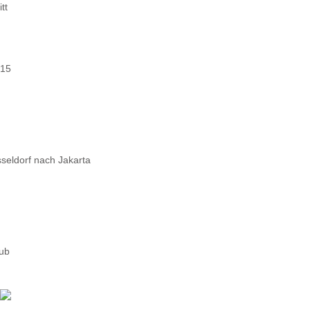
tt
015
seldorf nach Jakarta
aub