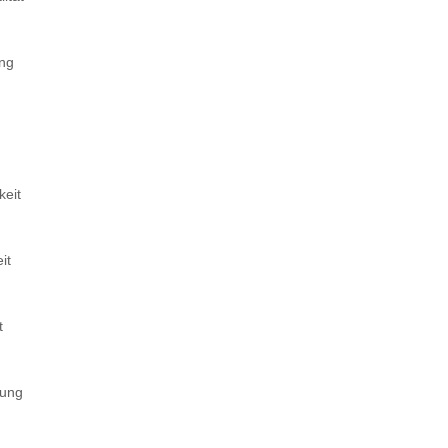
ung
keit
it
t
tung