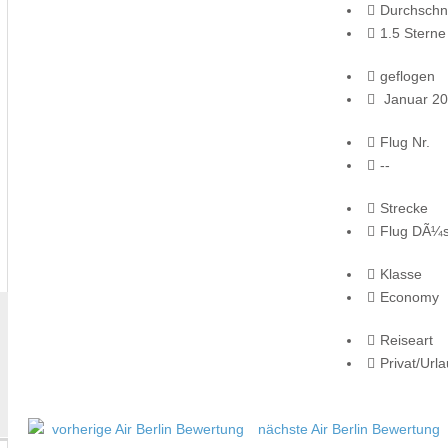
Durchschni
1.5 Sterne
geflogen
Januar 2
Flug Nr.
--
Strecke
Flug DÃ¼s
Klasse
Economy
Reiseart
Privat/Url
vorherige Air Berlin Bewertung
nächste Air Berlin Bewertung