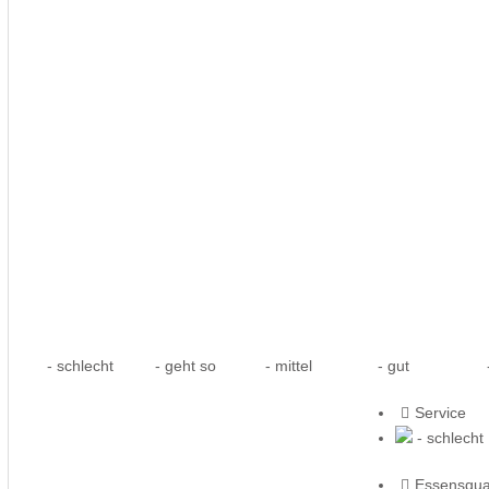
- schlecht
- geht so
- mittel
- gut
-
Service
- schlecht
Essensqual