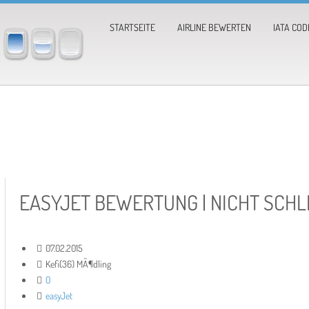
STARTSEITE
AIRLINE BEWERTEN
IATA COD
EASYJET BEWERTUNG | NICHT SCH
07.02.2015
Kefi(36) MÃ¶dling
0
easyJet