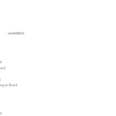
- vorbildlich
ät
oard
g
ung an Board
it