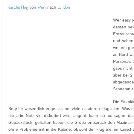
easyJet Flug
von
Wien
nach
London
Wer easy j
dessen bewu
Enttäuschu
und haben 
weitem gün
an Bord wa
Personals 
gabs nicht
aber bei 2
abgegangen
Sanitäranl
Die Sitzpl
Begriffe wesentlich enger als bei vielen anderen Fluglinien. Wa
die ja im Netz viel diskutiert wird, angeht, kann ich nur sagen, d
Gepäckstück- gehalten haben, die Größe entsprach den Maximal
ohne Probleme mit in die Kabine, obwohl der Flug meiner Einschä