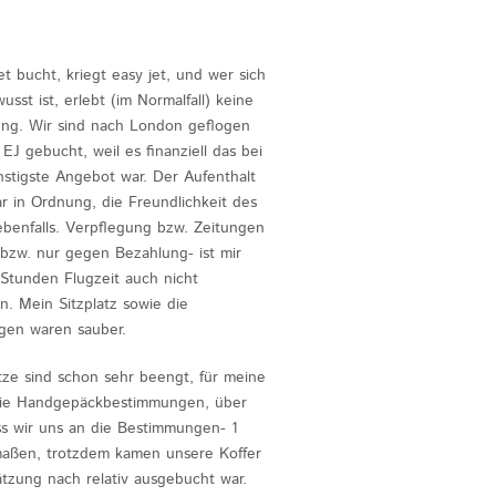
et bucht, kriegt easy jet, und wer sich
sst ist, erlebt (im Normalfall) keine
ng. Wir sind nach London geflogen
EJ gebucht, weil es finanziell das bei
stigste Angebot war. Der Aufenthalt
r in Ordnung, die Freundlichkeit des
ebenfalls. Verpflegung bzw. Zeitungen
 bzw. nur gegen Bezahlung- ist mir
 Stunden Flugzeit auch nicht
. Mein Sitzplatz sowie die
agen waren sauber.
ätze sind schon sehr beengt, für meine
s die Handgepäckbestimmungen, über
ass wir uns an die Bestimmungen- 1
maßen, trotzdem kamen unsere Koffer
tzung nach relativ ausgebucht war.