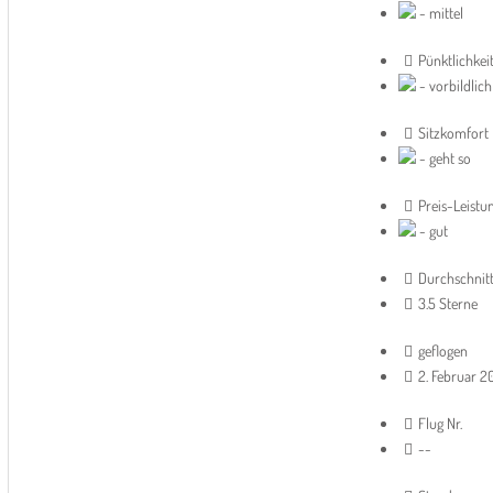
- mittel
Pünktlichkei
- vorbildlich
Sitzkomfort
- geht so
Preis-Leistu
- gut
Durchschnit
3.5 Sterne
geflogen
2. Februar 2
Flug Nr.
--