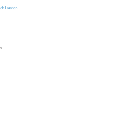
ach London
ub