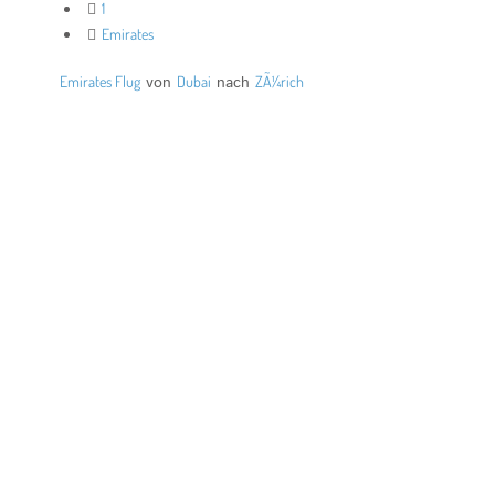
1
Emirates
Emirates Flug
von
Dubai
nach
ZÃ¼rich