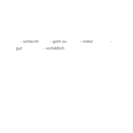
- schlecht
- geht so
- mittel
-
gut
- vorbildlich