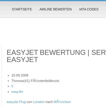
STARTSEITE
AIRLINE BEWERTEN
IATA CODES
EASYJET BEWERTUNG | SE
EASYJET
10.09.2008
Thomas(41) FÃ¼rstenfeldbruck
0
easyJet
easyJet Flug
von
London
nach
MÃ¼nchen