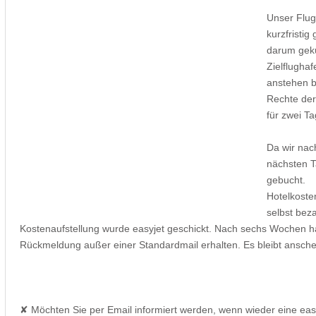
Unser Flu
kurzfristig
darum gek
Zielflugha
anstehen b
Rechte der
für zwei T
Da wir nac
nächsten T
gebucht.
Hotelkoste
selbst bez
Kostenaufstellung wurde easyjet geschickt. Nach sechs Wochen ha
Rückmeldung außer einer Standardmail erhalten. Es bleibt anschei
✘ Möchten Sie per Email informiert werden, wenn wieder eine ea