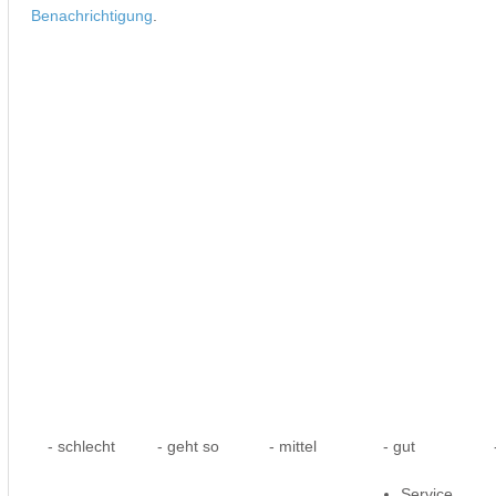
Benachrichtigung
.
- schlecht
- geht so
- mittel
- gut
-
Service