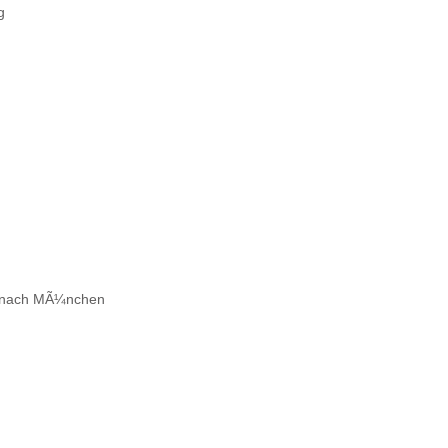
g
 nach MÃ¼nchen