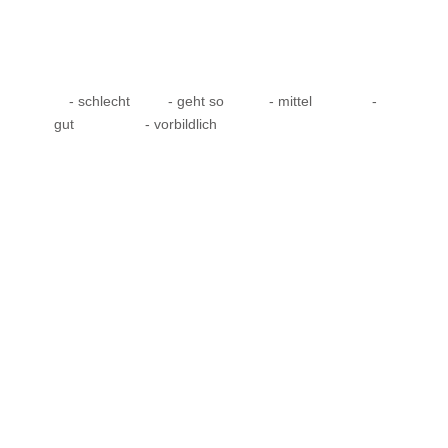
- schlecht
- geht so
- mittel
-
gut
- vorbildlich