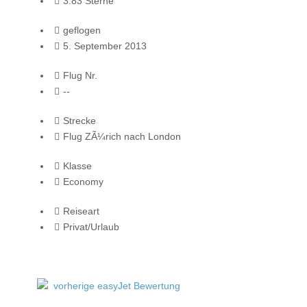
3.83 Sterne
geflogen
5. September 2013
Flug Nr.
--
Strecke
Flug ZÃ¼rich nach London
Klasse
Economy
Reiseart
Privat/Urlaub
vorherige easyJet Bewertung