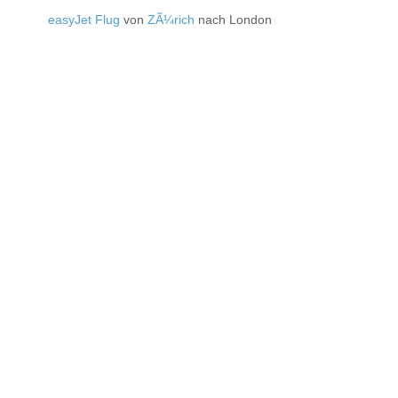
easyJet Flug
von
ZÃ¼rich
nach London