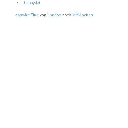
easyJet
easyJet Flug
von
London
nach
MÃ¼nchen