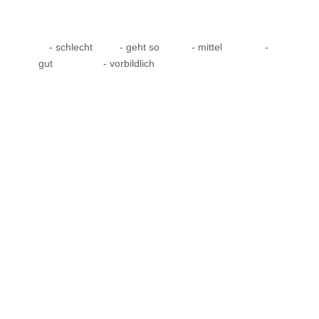
- schlecht
- geht so
- mittel
-
gut
- vorbildlich