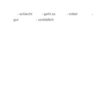
- schlecht
- geht so
- mittel
-
gut
- vorbildlich