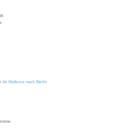
tt
e
 de Mallorca nach Berlin
sreise