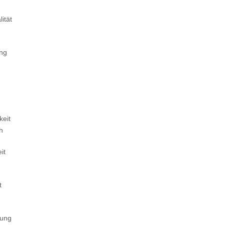
ität
ung
keit
ch
it
t
tung