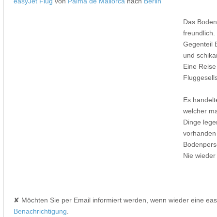
easyJet Flug
von
Palma de Mallorca
nach
Berlin
Das Bodenp
freundlich.
Gegenteil 
und schika
Eine Reise
Fluggesells
Es handelt
welcher ma
Dinge lege
vorhanden 
Bodenpers
Nie wieder
✘ Möchten Sie per Email informiert werden, wenn wieder eine ea
Benachrichtigung
.