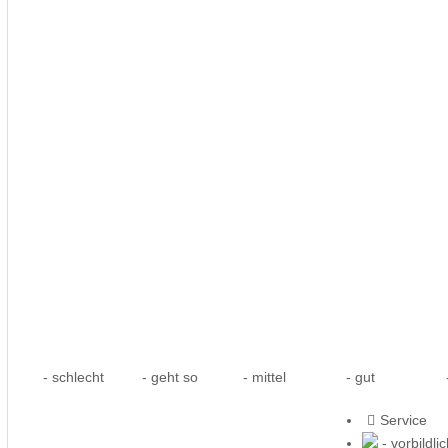
- schlecht
- geht so
- mittel
- gut
-
Service
- vorbildli