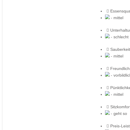
Essensqual
- mittel
Unterhalt
- schlecht
Sauberkeit
- mittel
Freundlich
- vorbildli
Pünktlichke
- mittel
Sitzkomfor
- geht so
Preis-Leis