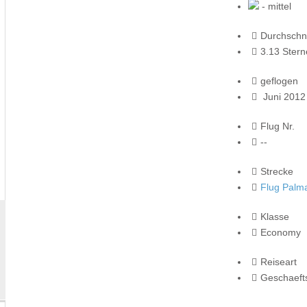
- mittel
Durchschni
3.13 Stern
geflogen
Juni 2012
Flug Nr.
--
Strecke
Flug Palma
Klasse
Economy
Reiseart
Geschaeft