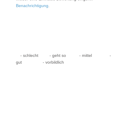
Benachrichtigung
.
- schlecht
- geht so
- mittel
-
gut
- vorbildlich