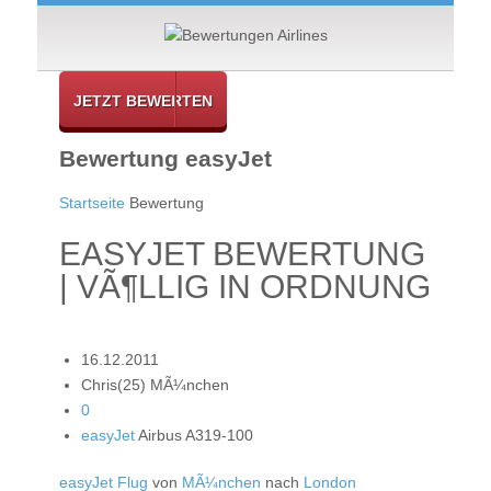
JETZT BEWERTEN
Bewertung easyJet
Startseite
Bewertung
EASYJET BEWERTUNG
| VÃ¶LLIG IN ORDNUNG
16.12.2011
Chris(25) MÃ¼nchen
0
easyJet
Airbus A319-100
easyJet Flug
von
MÃ¼nchen
nach
London