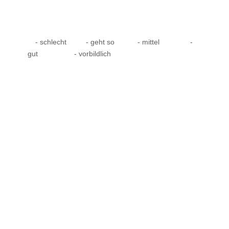
- schlecht
- geht so
- mittel
-
gut
- vorbildlich