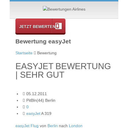
JETZT BEWERTEN
Bewertung easyJet
Startseite
Bewertung
EASYJET BEWERTUNG
| SEHR GUT
05.12.2011
PitBln(44) Berlin
0
easyJet
A 319
easyJet Flug
von
Berlin
nach
London