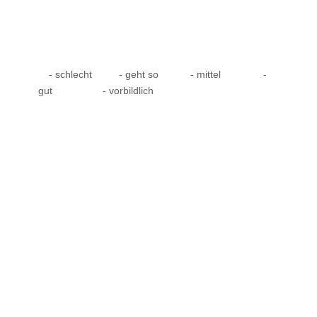
- schlecht
- geht so
- mittel
-
gut
- vorbildlich