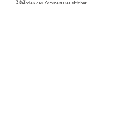
7 + 7 =
Absenden des Kommentares sichtbar.