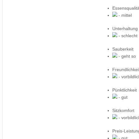
Essensqualitä
- mittel
Unterhaltung
- schlecht
Sauberkeit
- geht so
Freundlichkei
- vorbildli
Pünktlichkeit
- gut
Sitzkomfort
- vorbildli
Preis-Leistun
- gut