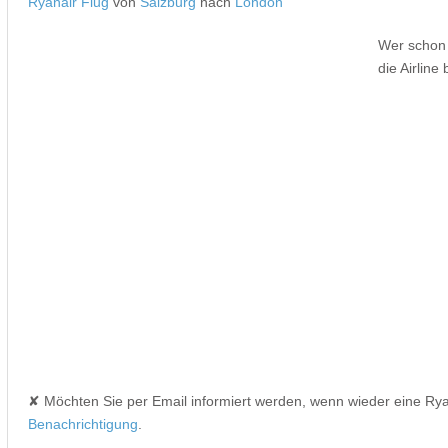
Ryanair Flug
von
Salzburg
nach
London
Wer schon s
die Airlin
✘ Möchten Sie per Email informiert werden, wenn wieder eine Ry
Benachrichtigung
.