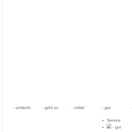
- schlecht
- geht so
- mittel
- gut
-
Service
- gut