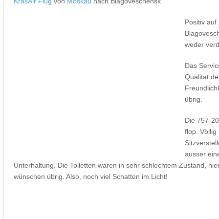
KrasAir Flug
von
Moskau
nach Blagoveschensk
Positiv au
Blagovesch
weder verd
Das Servic
Qualität d
Freundlich
übrig.
Die 757-20
flop. Völli
Sitzverste
ausser eine
Unterhaltung. Die Toiletten waren in sehr schlechtem Zustand, hie
wünschen übrig. Also, noch viel Schatten im Licht!