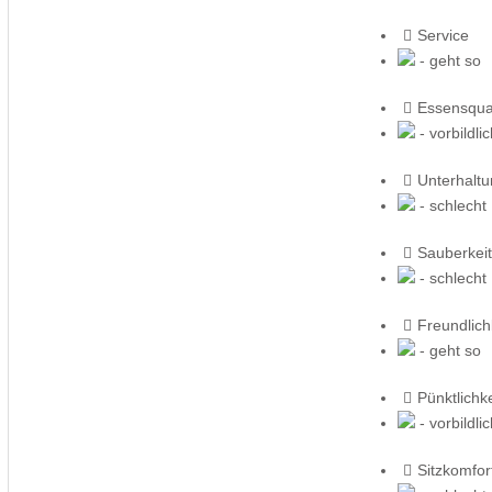
Service
- geht so
Essensqual
- vorbildli
Unterhalt
- schlecht
Sauberkeit
- schlecht
Freundlich
- geht so
Pünktlichke
- vorbildli
Sitzkomfor