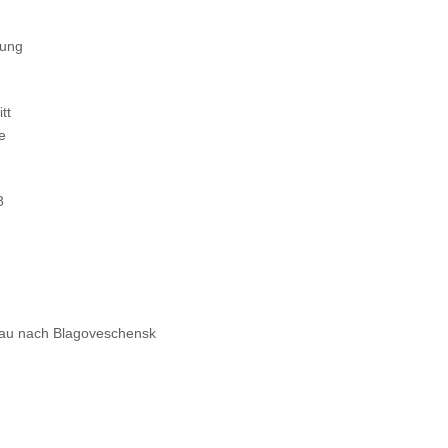
tung
tt
e
8
au nach Blagoveschensk