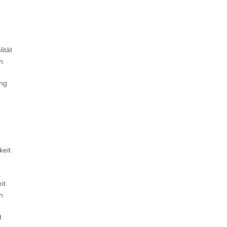
ität
ch
ung
keit
it
ch
t