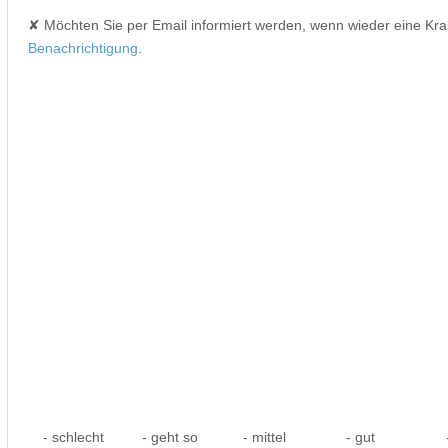
✘ Möchten Sie per Email informiert werden, wenn wieder eine Kr
Benachrichtigung
.
- schlecht
- geht so
- mittel
- gut
-