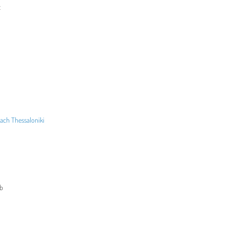
t
nach Thessaloniki
ub