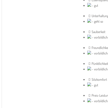
- gut
Unterhaltun
- geht so
Sauberkeit
- vorbildlich
Freundlichke
- vorbildlich
Pünktlichkei
- vorbildlich
Sitzkomfort
- gut
Preis-Leistu
- vorbildlich