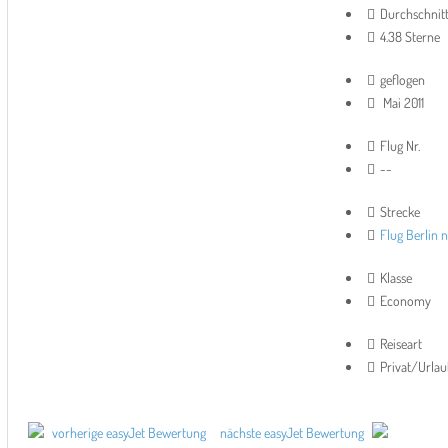
Durchschnit
4.38 Sterne
geflogen
Mai 2011
Flug Nr.
--
Strecke
Flug Berlin 
Klasse
Economy
Reiseart
Privat/Urla
vorherige easyJet Bewertung
nächste easyJet Bewertung