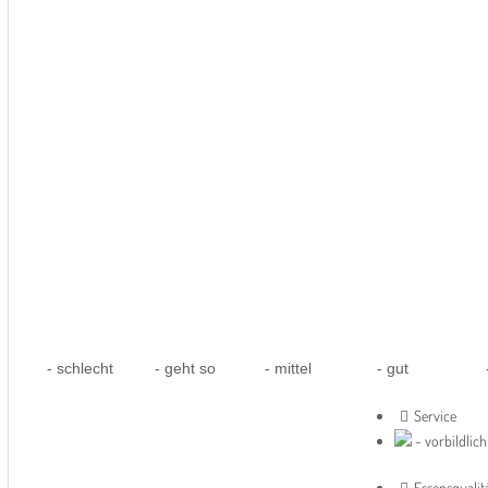
- schlecht
- geht so
- mittel
- gut
-
Service
- vorbildlich
Essensqualit