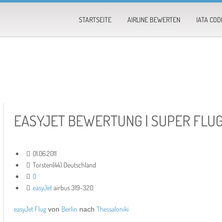
STARTSEITE
AIRLINE BEWERTEN
IATA COD
EASYJET BEWERTUNG | SUPER FLU
01.06.2011
Torsten(44) Deutschland
0
easyJet
airbus 319-320
easyJet Flug
Berlin
Thessaloniki
von
nach