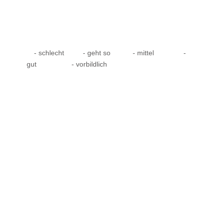
- schlecht
- geht so
- mittel
-
gut
- vorbildlich