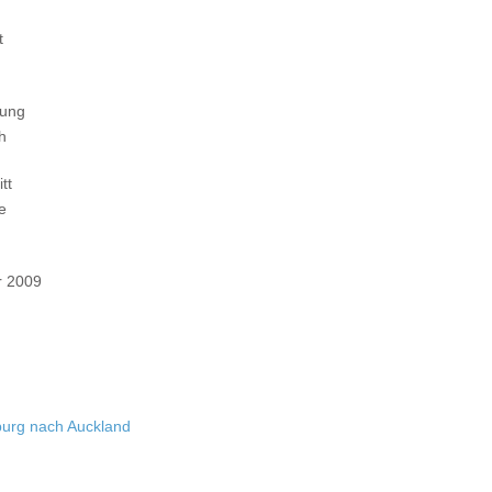
t
tung
ch
tt
e
 2009
urg nach Auckland