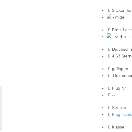
Sitzkomfor
- mittel
Preis-Leis
- vorbildli
Durchschni
4.63 Stern
geflogen
Dezember
Flug Nr.
--
Strecke
Flug Hamb
Klasse