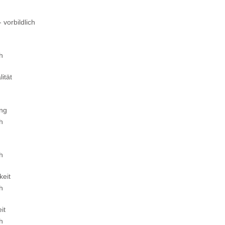
 vorbildlich
ch
ität
ung
ch
ch
keit
ch
it
ch