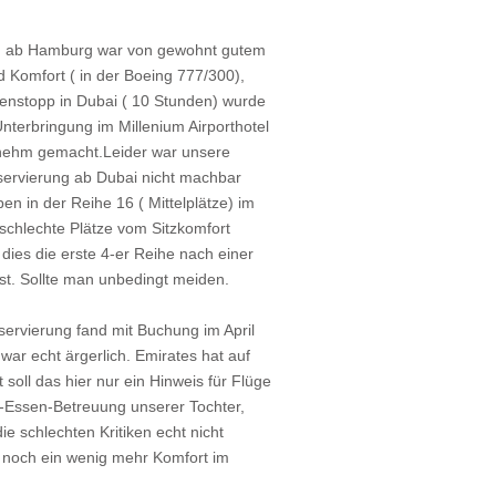
ug ab Hamburg war von gewohnt gutem
d Komfort ( in der Boeing 777/300),
enstopp in Dubai ( 10 Stunden) wurde
Unterbringung im Millenium Airporthotel
nehm gemacht.Leider war unsere
eservierung ab Dubai nicht machbar
en in der Reihe 16 ( Mittelplätze) im
schlechte Plätze vom Sitzkomfort
 dies die erste 4-er Reihe nach einer
ist. Sollte man unbedingt meiden.
ervierung fand mit Buchung im April
 war echt ärgerlich. Emirates hat auf
soll das hier nur ein Hinweis für Flüge
g-Essen-Betreuung unserer Tochter,
 schlechten Kritiken echt nicht
n noch ein wenig mehr Komfort im