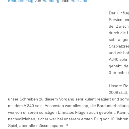
Emirates Flug
von
Hamburg
nach
Auckland
Der Hinfl
Service un
der Zwisch
durch die 
sehr ange
Sitzplatzr
und wir hab
A340 sehr 
gehabt, da
3-er reihe 
Unsere Res
2009 statt,
unser Schreiben zu diesem Vorgang sehr kulant reagiert und somit 
mit dem A 340 sein. Ansonsten war alles top, die Bordunterhaltun
wie von unseren sonstigen Emirates Flügen auch gewöhnt. Kann die
nachvollziehen, sicher war bei unserem ersten Flug vor 10 Jahre
Spiel, aber alle müssen sparen!!!