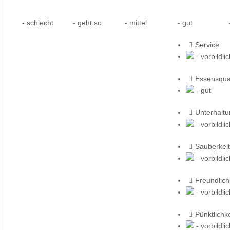
- schlecht
- geht so
- mittel
- gut
-
Service
- vorbildli
Essensqual
- gut
Unterhalt
- vorbildli
Sauberkeit
- vorbildli
Freundlich
- vorbildli
Pünktlichke
- vorbildli